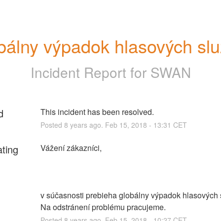
bálny výpadok hlasových slu
Incident Report for
SWAN
d
This incident has been resolved.
Posted
8
years ago.
Feb
15
,
2018
-
13:31
CET
ating
v súčasnosti prebieha globálny výpadok hlasových s
Na odstránení problému pracujeme.
Posted
8
years ago.
Feb
15
,
2018
-
10:27
CET