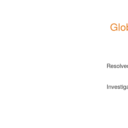
Glo
Resolve
Investig