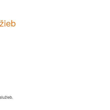
žieb
lužieb. 