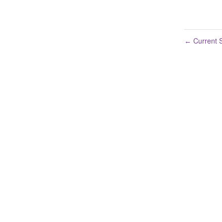
Current S
←