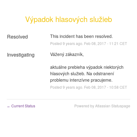
Výpadok hlasových služieb
Resolved
This incident has been resolved.
Posted
9
years ago.
Feb
08
,
2017
-
11:21
CET
Investigating
aktuálne prebieha výpadok niektorých 
hlasových služieb. Na odstranení 
problemu intenzívne pracujeme.
Posted
9
years ago.
Feb
08
,
2017
-
10:58
CET
Current Status
Powered by Atlassian Statuspage
←